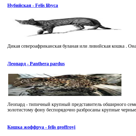
Нубийская - Felis libyca
Дикая североафриканская буланая или ливийская кошка . Она е
Леопард - Panthera pardus
Леопард - типичный крупный представитель обширного семе
золотистому фону беспорядочно разбросаны крупные черные п
Кошка жоффруа - felis geoffroyi