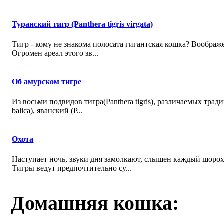
Туранский тигр (Panthera tigris virgata)
Тигр - кому не знакома полосата гигантская кошка? Вообра
Огромен ареал этого зв...
Об амурском тигре
Из восьми подвидов тигра(Panthera tigris), различаемых трад
balica), яванский (P...
Охота
Наступает ночь, звуки дня замолкают, слышен каждый шорох
Тигры ведут предпочтительно су...
Домашняя кошка: