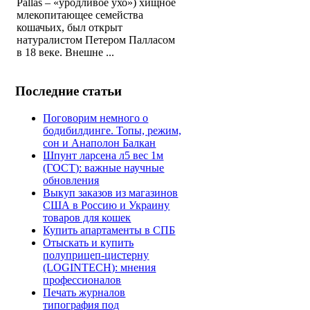
Pallas – «уродливое ухо») хищное
млекопитающее семейства
кошачьих, был открыт
натуралистом Петером Палласом
в 18 веке. Внешне ...
Последние статьи
Поговорим немного о
бодибилдинге. Топы, режим,
сон и Анаполон Балкан
Шпунт ларсена л5 вес 1м
(ГОСТ): важные научные
обновления
Выкуп заказов из магазинов
США в Россию и Украину
товаров для кошек
Купить апартаменты в СПБ
Отыскать и купить
полуприцеп-цистерну
(LOGINTECH): мнения
профессионалов
Печать журналов
типография под