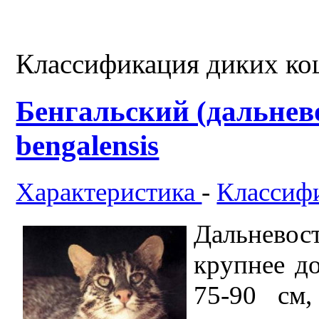
Классификация диких ко
Бенгальский (дальнево
bengalensis
Характеристика
-
Классиф
Дальневос
крупнее д
75-90 см