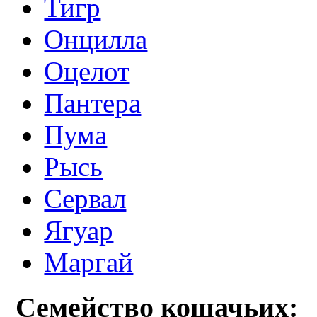
Тигр
Онцилла
Оцелот
Пантера
Пума
Рысь
Сервал
Ягуар
Маргай
Семейство кошачьих: