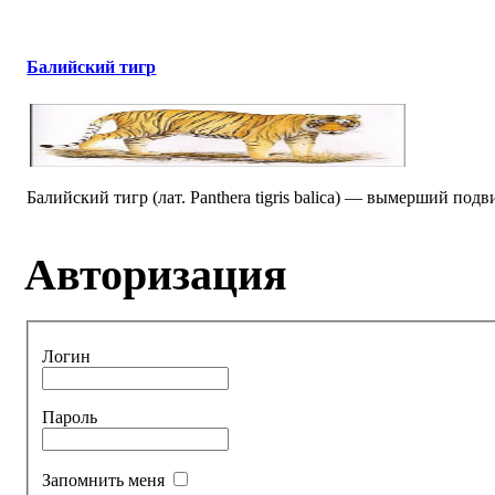
Балийский тигр
Балийский тигр (лат. Panthera tіgrіs balіca) — вымерший подв
Авторизация
Логин
Пароль
Запомнить меня