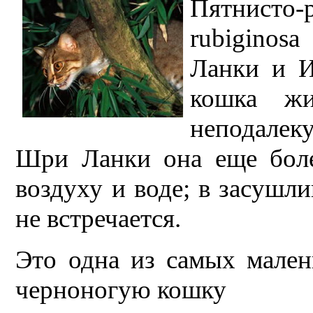
Пятнисто-
rubiginos
Ланки и 
кошка жи
неподале
Шри Ланки она еще боле
воздуху и воде; в засушли
не встречается.
Это одна из самых мален
черноногую кошку