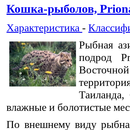
Кошка-рыболов, Prionai
Характеристика
-
Классиф
Рыбная ази
подрод Pr
Восточ
территор
Таиланда,
влажные и болотистые мест
По внешнему виду рыбная