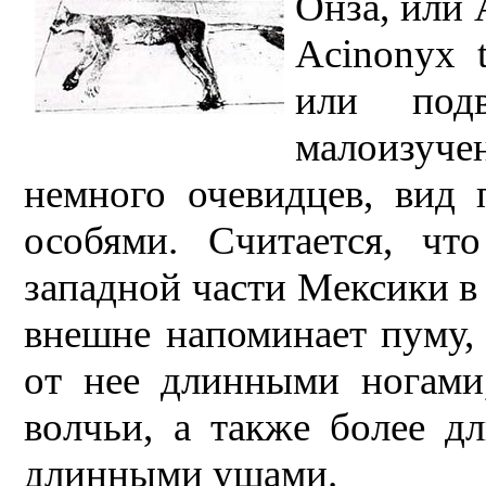
Онза, или 
Acinonyx 
или под
малоизуче
немного очевидцев, вид 
особями. Считается, чт
западной части Мексики в
внешне напоминает пуму, 
от нее длинными ногами
волчьи, а также более 
длинными ушами.