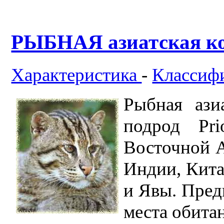
РЫБНАЯ азиатская кошк
Характеристика
-
Классиф
Рыбная азиа
подрод Pri
Восточной А
Индии, Кита
и Явы. Пред
места обитан