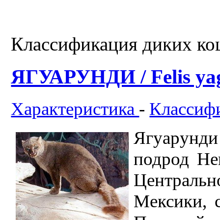
Классификация диких ко
ЯГУАРУНДИ / Felis ya
Характеристика
-
Классиф
Ягуарунди 
подрод He
Централь
Мексики, 