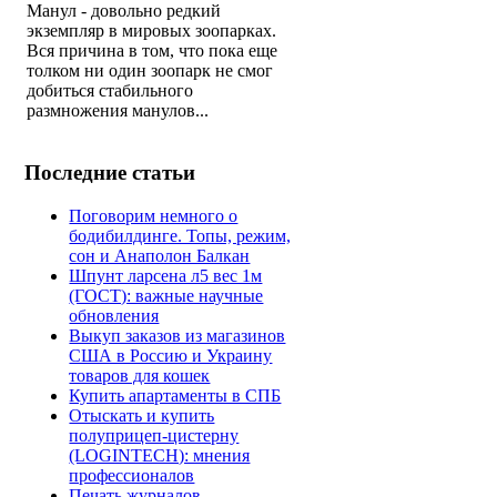
Манул - довольно редкий
экземпляр в мировых зоопарках.
Вся причина в том, что пока еще
толком ни один зоопарк не смог
добиться стабильного
размножения манулов...
Последние статьи
Поговорим немного о
бодибилдинге. Топы, режим,
сон и Анаполон Балкан
Шпунт ларсена л5 вес 1м
(ГОСТ): важные научные
обновления
Выкуп заказов из магазинов
США в Россию и Украину
товаров для кошек
Купить апартаменты в СПБ
Отыскать и купить
полуприцеп-цистерну
(LOGINTECH): мнения
профессионалов
Печать журналов