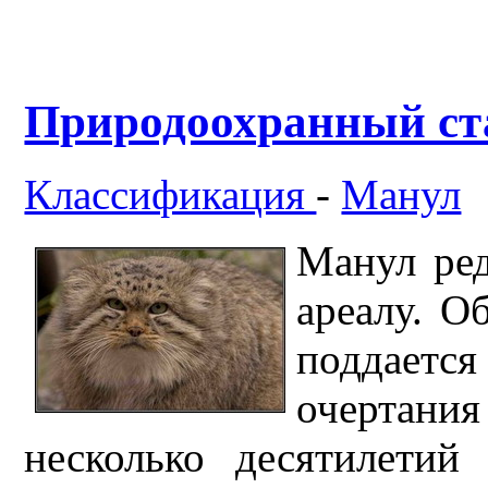
Природоохранный ст
Классификация
-
Манул
Манул ред
ареалу. О
поддает
очертан
несколько десятилетий