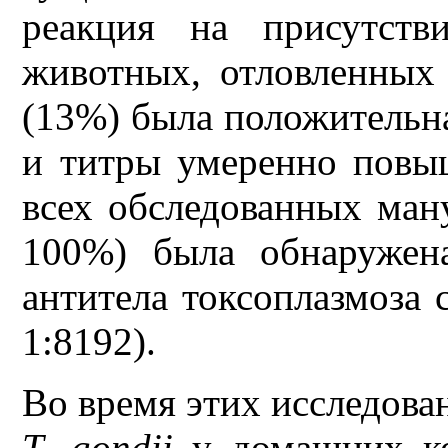
реакция на присутст
животных, отловленных 
(13%) была положительна
и титры умеренно повыш
всех обследованных манул
100%) была обнаружен
антитела токсоплазмоза 
1:8192).
Во время этих исследова
T.
gondii
у домашних ко