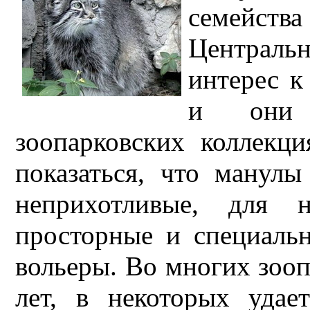
семейст
Централь
интерес к
и они 
зоопарковских коллекц
показаться, что манул
неприхотливые, для 
просторные и специаль
вольеры. Во многих зоо
лет, в некоторых удае