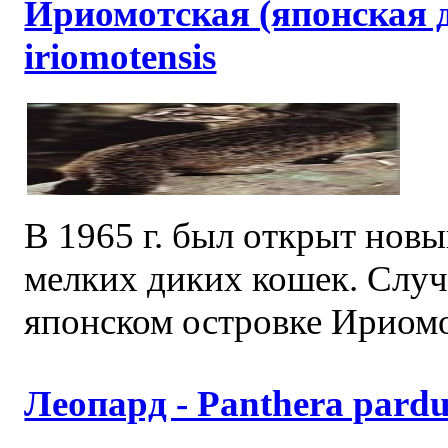
Ириомотская (японская д
iriomotensis
В 1965 г. был открыт новы
мелких диких кошек. Случ
японском островке Ириомот
Леопард - Panthera pardu