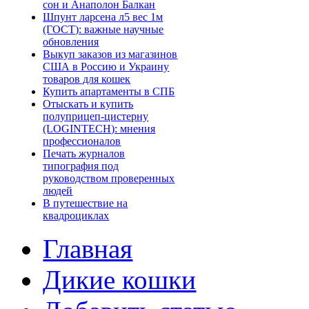
сон и Анаполон Балкан
Шпунт ларсена л5 вес 1м
(ГОСТ): важные научные
обновления
Выкуп заказов из магазинов
США в Россию и Украину
товаров для кошек
Купить апартаменты в СПБ
Отыскать и купить
полуприцеп-цистерну
(LOGINTECH): мнения
профессионалов
Печать журналов
типография под
руководством проверенных
людей
В путешествие на
квадроциклах
Главная
Дикие кошки