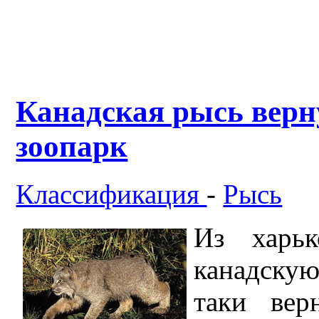
Канадская рысь верн
зоопарк
Классификация
-
Рысь
Из харьк
канадскую
таки вер