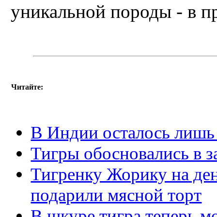
уникальной породы - в п
Читайте:
В Индии осталось лишь
Тигры обосновались в 
Тигренку Жорику на де
подарили мясной торт
В шкуре тигра теперь м