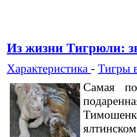
Из жизни Тигрюли: 
Характеристика
-
Тигры 
Самая по
подарен
Тимошенк
ялтинско