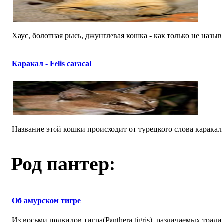
Хаус, болотная рысь, джунглевая кошка - как только не называю
Каракал - Felis caracal
Название этой кошки происходит от турецкого слова каракала
Род пантер:
Об амурском тигре
Из восьми подвидов тигра(Panthera tigris), различаемых трад