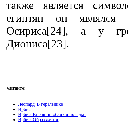
также является симво
египтян он являлся 
Осириса[24], а у гр
Диониса[23].
Читайте:
Леопард. В геральдике
Ирбис
Ирбис. Внешний облик и повадки
Ирбис. Образ жизни