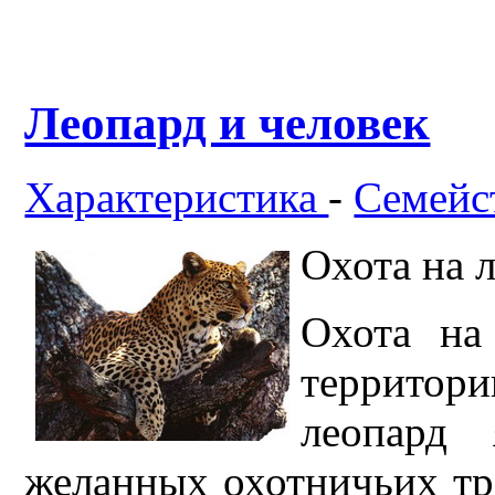
Леопард и человек
Характеристика
-
Семейс
Охота на 
Охота на
территори
леопард
желанных охотничьих тр