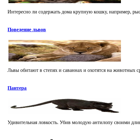
Интересно ли содержать дома крупную кошку, например, рысь
Поведение львов
Львы обитают в степях и саваннах и охотятся на животных ср
Пантера
Удивительная ловкость. Убив молодую антилопу своими длинн