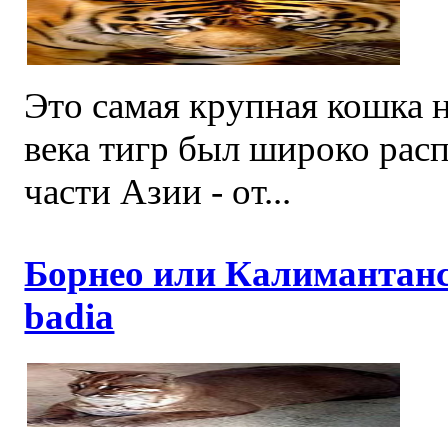
Это самая крупная кошка н
века тигр был широко рас
части Азии - от...
Борнео или Калимантанс
badia