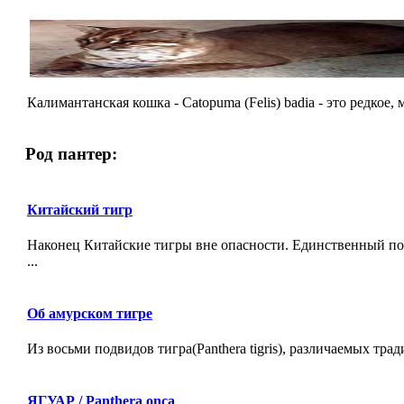
Калимантанская кошка - Catopuma (Felis) badia - это редко
Род пантер:
Китайский тигр
Наконец Китайские тигры вне опасности. Единственный под
...
Об амурском тигре
Из восьми подвидов тигра(Panthera tigris), различаемых трад
ЯГУАР / Panthera onca