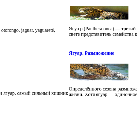
Ягуа р (Panthera onca) — трети
orongo, jaguar, yaguareté,
свете представитель семейства к
Ягуар. Размножение
Определённого сезона размножен
и ягуар, самый сильный хищник
жизни. Хотя ягуар — одиночное 