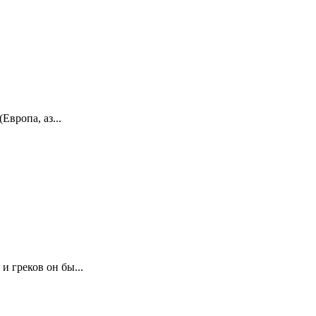
вропа, аз...
 греков он бы...