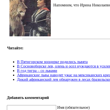
Напомним, что Ирина Николаевна
Читайте:
В Пятигорском зооцирке родились львята
В Сосновоборске лев, олень и осел нуждаются в усил
В год тигра – со львами
Африканские львы наводят ужас на мексиканских кре
Дикий африканский лев обнаружен в лесах бразильско
Добавить комментарий
Имя (обязательное)