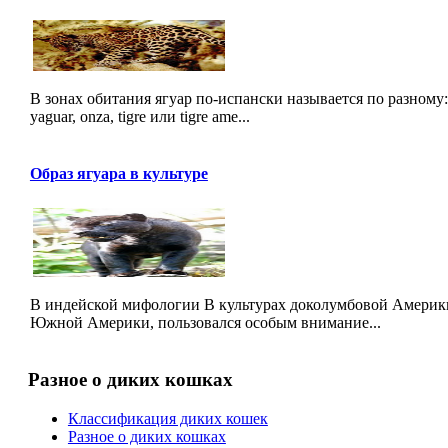
В зонах обитания ягуар по-испански называется по разному: ot
yaguar, onza, tigre или tigre ame...
Образ ягуара в культуре
В индейской мифологии В культурах доколумбовой Америк
Южной Америки, пользовался особым внимание...
Разное о диких кошках
Классификация диких кошек
Разное о диких кошках