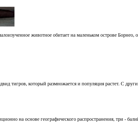
е, малоизученное животное обитает на маленьком острове Борнео,
вид тигров, который размножается и популяция растет. С други
иционно на основе географического распространения, три - балийски