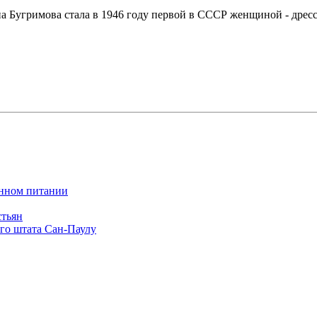
 Бугримова стала в 1946 году первой в СССР женщиной - дресс
енном питании
стьян
го штата Сан-Паулу