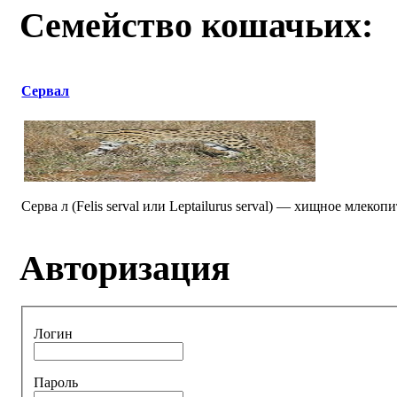
Семейство кошачьих:
Сервал
Серва л (Felis serval или Leptailurus serval) — хищное млек
Авторизация
Логин
Пароль