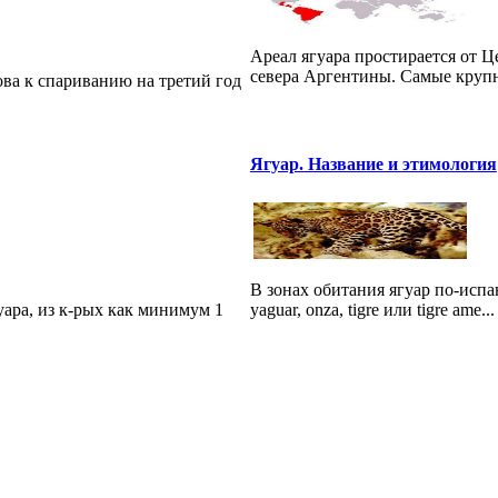
Ареал ягуара простирается от Ц
севера Аргентины. Самые крупн
ова к спариванию на третий год
Ягуар. Название и этимология
В зонах обитания ягуар по-испанс
ара, из к-рых как минимум 1
yaguar, onza, tigre или tigre ame...