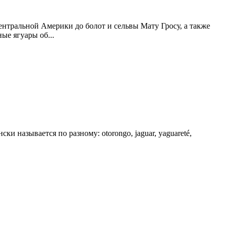
ентральной Америки до болот и сельвы Мату Гросу, а также
ые ягуары об...
ки называется по разному: otorongo, jaguar, yaguareté,