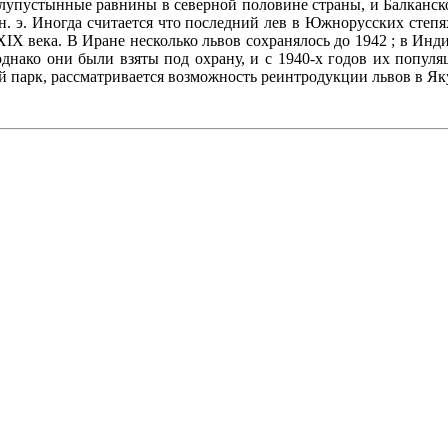
лупустынные равнины в северной половине страны, и Балканск
н. э. Иногда считается что последний лев в Южнорусских степ
XIX века. В Иране несколько львов сохранялось до 1942 ; в Инд
 однако они были взяты под охрану, и с 1940-х годов их попул
 парк, рассматривается возможность реинтродукции львов в Як