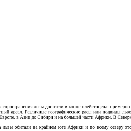
аспространения львы достигли в конце плейстоцена: примерно
ный ареал. Различные географические расы или подвиды льв
Европе, в Азии до Сибири и на большей части Африки. В Север
а львы обитали на крайнем юге Африки и по всему северу это