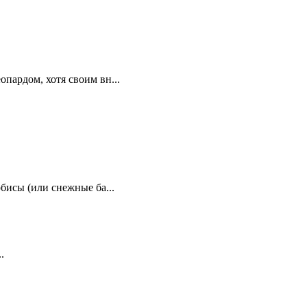
пардом, хотя своим вн...
бисы (или снежные ба...
.