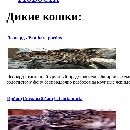
Дикие кошки:
Леопард - Panthera pardus
Леопард - типичный крупный представитель обширного семе
золотистому фону беспорядочно разбросаны крупные черные п
Ирбис (Снежный барс) - Uncia uncia