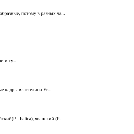
бразные, потому в разных ча...
 и гу...
е кадры властелина Ус...
й(P.t. balica), яванский (P...