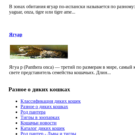
В зонах обитания ягуар по-испански называется по разному: ot
yaguar, onza, tigre или tigre ame...
Ягуар
Ягуа р (Panthera onca) — третий по размерам в мире, самы
свете представитель семейства кошачьих. Длин...
Разное о диких кошках
Классификация диких кошек
Разное о диких кошках
Род пантера
Тигры в зоопарках
Кошачьи новости
Каталог диких кошек
Род пантер - Львы и тигры