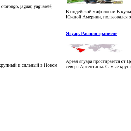
orongo, jaguar, yaguareté,
В индейской мифологии В куль
Южной Америки, пользовался о
Ягуар. Распространиене
Ареал ягуара простирается от Ц
й крупный и сильный в Новом
севера Аргентины. Самые крупн