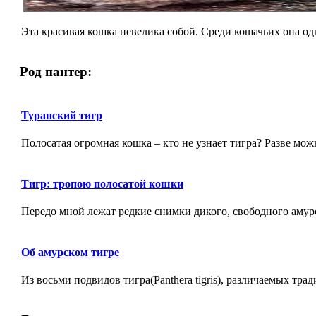
Эта красивая кошка невелика собой. Среди кошачьих она одн
Род пантер:
Туранский тигр
Полосатая огромная кошка – кто не узнает тигра? Разве мож
Тигр: тpопою полосатой кошки
Передо мной лежат редкие снимки дикого, свободного амурск
Об амурском тигре
Из восьми подвидов тигра(Panthera tigris), различаемых трад