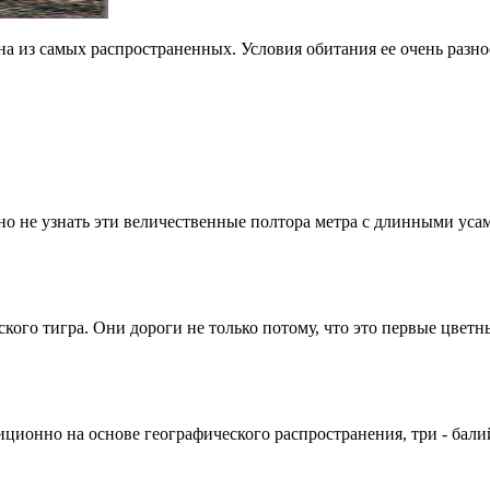
а из самых распространенных. Условия обитания ее очень разноо
но не узнать эти величественные полтора метра с длинными усами
ого тигра. Они дороги не только потому, что это первые цветны
иционно на основе географического распространения, три - балийски