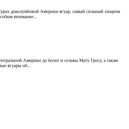
турах доколумбовой Америки ягуар, самый сильный хищник
собым внимание...
ентральной Америки до болот и сельвы Мату Гросу, а также
ые ягуары об...