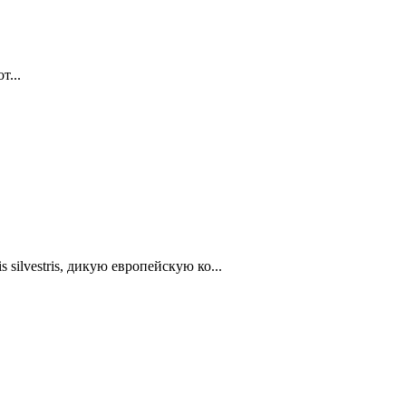
т...
lvestris, дикую европейскую ко...