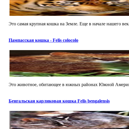
Это самая крупная кошка на Земле. Еще в начале нашего век
Пампасская кошка - Felis colocolo
Это животное, обитающее в южных районах Южной Америки и 
Бенгальская карликовая кошка Felis bengalensis