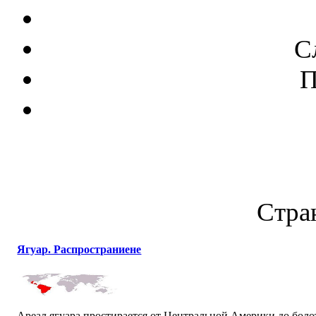
С
П
Стран
Ягуар. Распространиене
Ареал ягуара простирается от Центральной Америки до боло