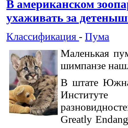
В американском зоопа
ухаживать за детены
Классификация
-
Пума
Маленькая пум
шимпанзе нашл
В штате Южна
Институт
разновидност
Greatly Endang