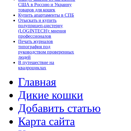
США в Россию и Украину
товаров для кошек
Купить апартаменты в СПБ
Отыскать и купить
полуприцеп-цистерну
(LOGINTECH): мнения
профессионалов
Печать журналов
типография под
руководством проверенных
людей
В путешествие на
квадроциклах
Главная
Дикие кошки
Добавить статью
Карта сайта