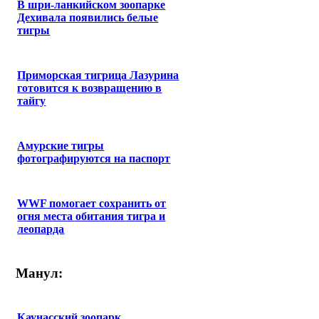
В шри-ланкийском зоопарке
Дехивала появились белые
тигры
Приморская тигрица Лазурина
готовится к возвращению в
тайгу
Амурские тигры
фотографируются на паспорт
WWF помогает сохранить от
огня места обитания тигра и
леопарда
Манул:
Каунасский зоопарк