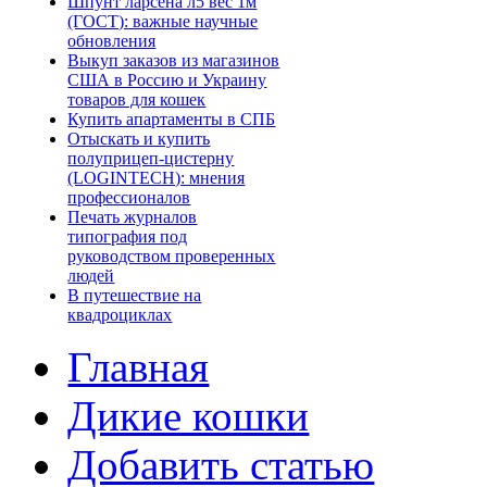
Шпунт ларсена л5 вес 1м
(ГОСТ): важные научные
обновления
Выкуп заказов из магазинов
США в Россию и Украину
товаров для кошек
Купить апартаменты в СПБ
Отыскать и купить
полуприцеп-цистерну
(LOGINTECH): мнения
профессионалов
Печать журналов
типография под
руководством проверенных
людей
В путешествие на
квадроциклах
Главная
Дикие кошки
Добавить статью