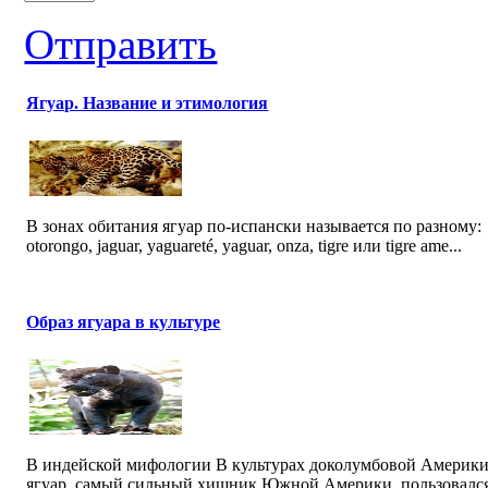
Отправить
Ягуар. Название и этимология
В зонах обитания ягуар по-испански называется по разному:
otorongo, jaguar, yaguareté, yaguar, onza, tigre или tigre ame...
Образ ягуара в культуре
В индейской мифологии В культурах доколумбовой Америк
ягуар, самый сильный хищник Южной Америки, пользовалс