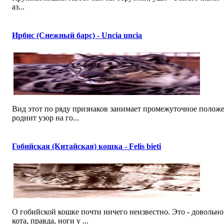
аз...
Ирбис (Снежный барс) - Uncia uncia
Вид этот по ряду признаков занимает промежуточное поло
роднит узор на го...
Гобийская (Китайская) кошка - Felis bieti
О гобийской кошке почти ничего неизвестно. Это - доволь
кота, правда, ноги у ...